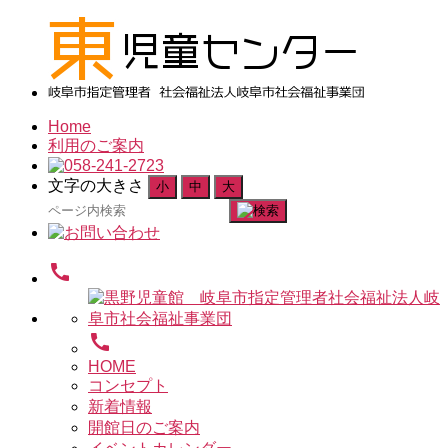
Home
利用のご案内
文字の大きさ
小
中
大
検
索
対
call
象:
call
HOME
コンセプト
新着情報
開館日のご案内