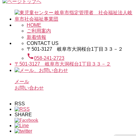
HOME
ご利用案内
新着情報
CONTACT US
〒501-3127 岐阜市大洞桜台1丁目３３－２
call
058-241-2723
〒501-3127 岐阜市大洞桜台1丁目３３－２
メール
お問い合わせ
RSS
SHARE