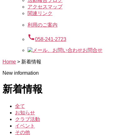
活動報告ブログ
アクセスマップ
関連リンク
利用のご案内
call
058-241-2723
お問合せ
Home
>
新着情報
New information
新着情報
全て
お知らせ
クラブ活動
イベント
その他