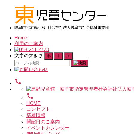
Home
利用のご案内
文字の大きさ
小
中
大
検
索
対
call
象:
call
HOME
コンセプト
新着情報
開館日のご案内
イベントカレンダー