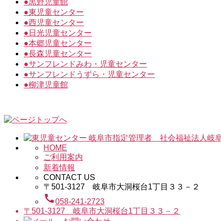
●
黒野児童館
●
東児童センター
●
西児童センター
●
日光児童センター
●
本郷児童センター
●
長森児童センター
●
サンフレンドみわ・児童センター
●
サンフレンドうずら・児童センター
●
柳津児童館
HOME
ご利用案内
新着情報
CONTACT US
〒501-3127 岐阜市大洞桜台1丁目３３－２
call
058-241-2723
〒501-3127 岐阜市大洞桜台1丁目３３－２