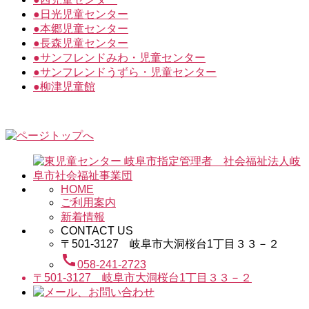
●
日光児童センター
●
本郷児童センター
●
長森児童センター
●
サンフレンドみわ・児童センター
●
サンフレンドうずら・児童センター
●
柳津児童館
HOME
ご利用案内
新着情報
CONTACT US
〒501-3127 岐阜市大洞桜台1丁目３３－２
call
058-241-2723
〒501-3127 岐阜市大洞桜台1丁目３３－２