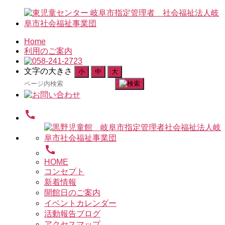
Home
利用のご案内
文字の大きさ
小
中
大
検
索
対
call
象:
call
HOME
コンセプト
新着情報
開館日のご案内
イベントカレンダー
活動報告ブログ
アクセスマップ