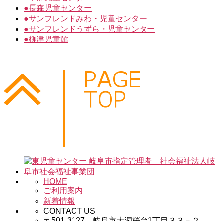
●
長森児童センター
●
サンフレンドみわ・児童センター
●
サンフレンドうずら・児童センター
●
柳津児童館
HOME
ご利用案内
新着情報
CONTACT US
〒501-3127 岐阜市大洞桜台1丁目３３－２