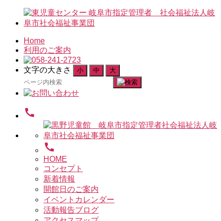
Home
利用のご案内
文字の大きさ
小
中
大
検
索
対
call
象:
call
HOME
コンセプト
新着情報
開館日のご案内
イベントカレンダー
活動報告ブログ
アクセスマップ